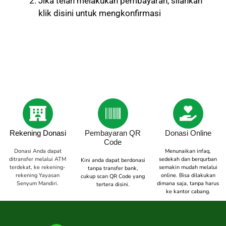
Jika telah melakukan pembayaran, silahkan
klik disini untuk mengkonfirmasi
Rekening Donasi
Pembayaran QR
Donasi Online
Code
Donasi Anda dapat
Menunaikan infaq,
ditransfer melalui ATM
sedekah dan berqurban
Kini anda dapat berdonasi
terdekat, ke rekening-
semakin mudah melalui
tanpa transfer bank,
rekening Yayasan
online. Bisa dilakukan
cukup scan QR Code yang
Senyum Mandiri.
dimana saja, tanpa harus
tertera disini.
ke kantor cabang.