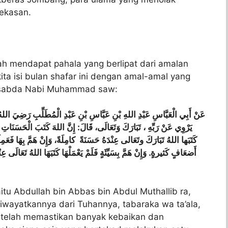
Wekasan.
lah mendapat pahala yang berlipat dari amalan
kita isi bulan shafar ini dengan amal-amal yang
a sabda Nabi Muhammad saw:
عَنْ
أَبِي
الْعَبَّاسِ
عَبْدِ
اللهِ
بْنِ
عَبَّاسِ
بْنِ
عَبْدِ
الْمُطَلِّبِ
رَضِيَ
اللهُ
،
الْحَسَنَاتِ
كَتَبَ
اللهَ
: إِنَّ
قَالَ
وَتَعَالَى،
تَبَارَكَ
،
رَبِّهِ
عَنْ
يَرْوِي
كَتَبَها
اللهُ
تَبَارَكَ
وتَعَالى
عِنْدَهُ
حَسَنَةً
كامِلَةً،
وَإِنْ
هَمَّ
بِهَا
فَعَمِل
أَضعَافٍ
كَثيرةٍ
. وَإِنْ
هَمَّ
بِسَيِّئَةٍ
فَلَمْ
يَعْمَلْهَا
كَتَبَهَا
اللهُ
تَعَالَى
عِنْ
itu Abdullah bin Abbas bin Abdul Muthallib ra,
riwayatkannya dari Tuhannya, tabaraka wa ta’ala,
h telah memastikan banyak kebaikan dan