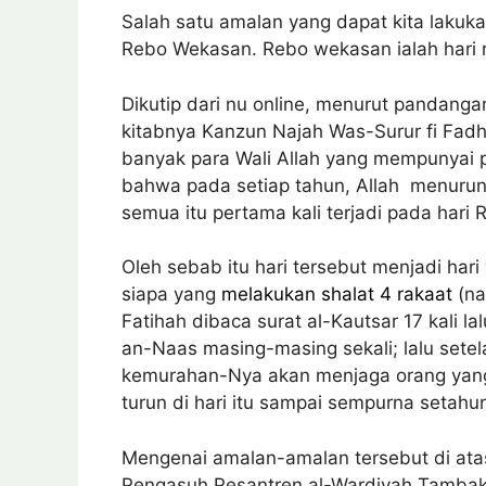
Salah satu amalan yang dapat kita lakukan
Rebo Wekasan. Rebo wekasan ialah hari r
Dikutip dari nu online, menurut pandan
kitabnya Kanzun Najah Was-Surur fi Fad
banyak para Wali Allah yang mempunyai p
bahwa pada setiap tahun, Allah menuru
semua itu pertama kali terjadi pada hari R
Oleh sebab itu hari tersebut menjadi har
siapa yang
melakukan shalat 4 rakaat
(na
Fatihah dibaca surat al-Kautsar 17 kali lal
an-Naas masing-masing sekali; lalu set
kemurahan-Nya akan menjaga orang yang
turun di hari itu sampai sempurna setahu
Mengenai amalan-amalan tersebut di ata
Pengasuh Pesantren al-Wardiyah Tambak