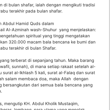
 di bulan shafar, ialah dengan mengikuti tradisi
abu terakhir pada bulan shafar.
gan Abdul Hamid Quds dalam
hail Al-Azminah wash-Shuhur yang menjelaskan:
engetahuan spiritual yang tinggi mengatakan
nkan 320.000 macam bala bencana ke bumi dan
abu terakhir di bulan Shafar.
i yang terberat di sepanjang tahun. Maka barang
wafil, sunnah), di mana setiap rakaat setelah al-
u surat al-Ikhlash 5 kali, surat al-Falaq dan surat
elah salam membaca doa, maka Allah dengan
 bersangkutan dari semua bala bencana yang
n.
s, mengutip KH. Abdul Kholik Mustaqim,
beras Jombang, para ulama yang menolak