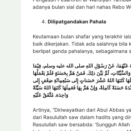
adanya bulan sial dan hari nahas Rebo 
Dilipatgandakan Pahala
Keutamaan bulan shafar yang terakhir ia
baik dikerjakan. Tidak ada salahnya bila 
berlipat ganda pahalanya, sebagaiman
عَنْهُمَا،
عَنْ
رَسُوْلِ
اللهِ
صلى
الله
عليه
وسلم،
فِيْمَا
وَالسَّيِّئَاتِ
ثُمَّ
بَيَّنَ
ذلِكَ
. فَمَنْ
هَمَّ
بِحَسَنَةٍ
فَلَمْ
يَعْمَلْهَا
َهَا
كَتَبَهَا
اللهُ
عَشْرَ
حَسَناتٍ
إِلى
سَبْعِمِائَةِ
ضِعْفٍ
إِلى
دَهُ
حَسَنَةً
كَامِلةً،
وَإنْ
هَمَّ
بِهَا
فَعَمِلَهَا
كَتَبَهَا
اللهُ
سَيِّئَةً
وَاحِدَة
. مُتَّفَقٌ
عَلَيْهِ
Artinya, “Diriwayatkan dari Abul Abbas ya
dari Rasulullah saw dalam hadits yang di
Rasulullah saw bersabda: ‘Sungguh Alla