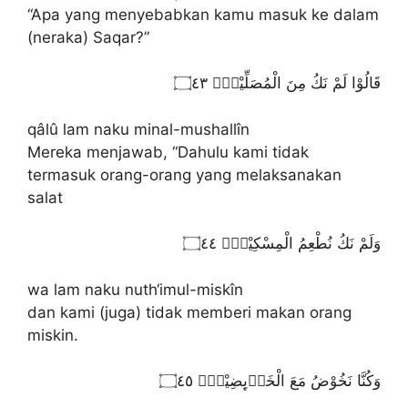
“Apa yang menyebabkan kamu masuk ke dalam
(neraka) Saqar?”
قَالُوْا لَمْ نَكُ مِنَ الْمُصَلِّيْنَۙ ۝٤٣
qâlû lam naku minal-mushallîn
Mereka menjawab, “Dahulu kami tidak
termasuk orang-orang yang melaksanakan
salat
وَلَمْ نَكُ نُطْعِمُ الْمِسْكِيْنَۙ ۝٤٤
wa lam naku nuth‘imul-miskîn
dan kami (juga) tidak memberi makan orang
miskin.
وَكُنَّا نَخُوْضُ مَعَ الْخَاۤىِٕضِيْنَۙ ۝٤٥