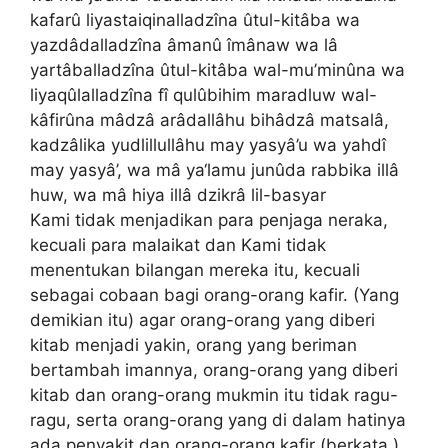
kafarû liyastaiqinalladzîna ûtul-kitâba wa
yazdâdalladzîna âmanû îmânaw wa lâ
yartâballadzîna ûtul-kitâba wal-mu’minûna wa
liyaqûlalladzîna fî qulûbihim maradluw wal-
kâfirûna mâdzâ arâdallâhu bihâdzâ matsalâ,
kadzâlika yudlillullâhu may yasyâ’u wa yahdî
may yasyâ’, wa mâ ya‘lamu junûda rabbika illâ
huw, wa mâ hiya illâ dzikrâ lil-basyar
Kami tidak menjadikan para penjaga neraka,
kecuali para malaikat dan Kami tidak
menentukan bilangan mereka itu, kecuali
sebagai cobaan bagi orang-orang kafir. (Yang
demikian itu) agar orang-orang yang diberi
kitab menjadi yakin, orang yang beriman
bertambah imannya, orang-orang yang diberi
kitab dan orang-orang mukmin itu tidak ragu-
ragu, serta orang-orang yang di dalam hatinya
ada penyakit dan orang-orang kafir (berkata,)