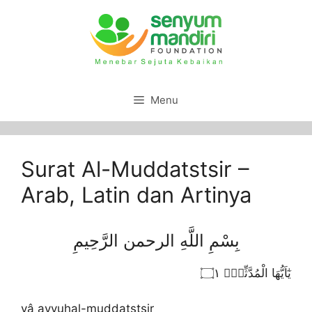
Menu
Surat Al-Muddatstsir –
Arab, Latin dan Artinya
بِسْمِ اللَّهِ الرحمن الرَّحِيمِ
يٰٓاَيُّهَا الْمُدَّثِّرُۙ ۝١
yâ ayyuhal-muddatstsir