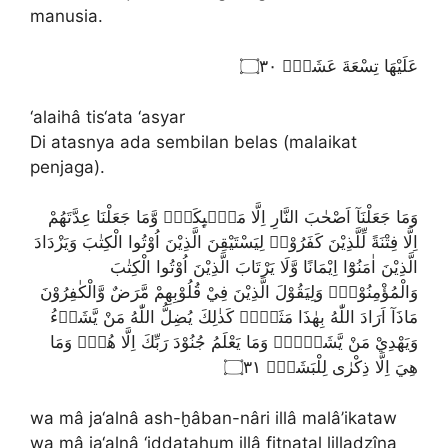
manusia.
عَلَيْهَا تِسْعَةَ عَشَرَۗ ۝٣٠
‘alaihâ tis‘ata ‘asyar
Di atasnya ada sembilan belas (malaikat
penjaga).
وَمَا جَعَلْنَآ اَصْحٰبَ النَّارِ اِلَّا مَلٰۤىِٕكَةًۖ وَّمَا جَعَلْنَا عِدَّتَهُمْ
اِلَّا فِتْنَةً لِّلَّذِيْنَ كَفَرُوْاۙ لِيَسْتَيْقِنَ الَّذِيْنَ اُوْتُوا الْكِتٰبَ وَيَزْدَادَ
الَّذِيْنَ اٰمَنُوْٓا اِيْمَانًا وَّلَا يَرْتَابَ الَّذِيْنَ اُوْتُوا الْكِتٰبَ
وَالْمُؤْمِنُوْنَۙ وَلِيَقُوْلَ الَّذِيْنَ فِيْ قُلُوْبِهِمْ مَّرَضٌ وَّالْكٰفِرُوْنَ
مَاذَآ اَرَادَ اللّٰهُ بِهٰذَا مَثَلًاۗ كَذٰلِكَ يُضِلُّ اللّٰهُ مَنْ يَّشَاۤءُ
وَيَهْدِيْ مَنْ يَّشَاۤءُۗ وَمَا يَعْلَمُ جُنُوْدَ رَبِّكَ اِلَّا هُوَۗ وَمَا
هِيَ اِلَّا ذِكْرٰى لِلْبَشَرِࣖ ۝٣١
wa mâ ja‘alnâ ash-ḫâban-nâri illâ malâ’ikataw
wa mâ ja‘alnâ ‘iddatahum illâ fitnatal lilladzîna