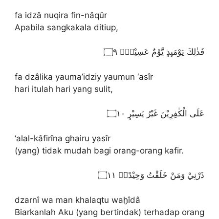
fa idzâ nuqira fin-nâqûr
Apabila sangkakala ditiup,
فَذٰلِكَ يَوْمَىِٕذٍ يَّوْمٌ عَسِيْرٌۙ ۝٩
fa dzâlika yauma’idziy yaumun ‘asîr
hari itulah hari yang sulit,
عَلَى الْكٰفِرِيْنَ غَيْرُ يَسِيْرٍ ۝١٠
‘alal-kâfirîna ghairu yasîr
(yang) tidak mudah bagi orang-orang kafir.
ذَرْنِيْ وَمَنْ خَلَقْتُ وَحِيْدًاۙ ۝١١
dzarnî wa man khalaqtu waḫîdâ
Biarkanlah Aku (yang bertindak) terhadap orang