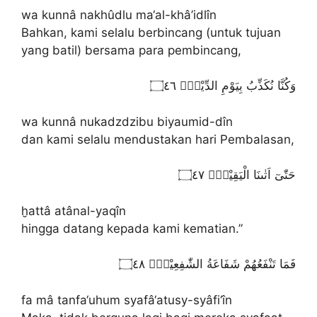
wa kunnâ nakhûdlu ma‘al-khâ’idlîn
Bahkan, kami selalu berbincang (untuk tujuan
yang batil) bersama para pembincang,
وَكُنَّا نُكَذِّبُ بِيَوْمِ الدِّيْنِۙ ۝٤٦
wa kunnâ nukadzdzibu biyaumid-dîn
dan kami selalu mendustakan hari Pembalasan,
حَتّٰىٓ اَتٰىنَا الْيَقِيْنُۗ ۝٤٧
ḫattâ atânal-yaqîn
hingga datang kepada kami kematian.”
فَمَا تَنْفَعُهُمْ شَفَاعَةُ الشّٰفِعِيْنَۗ ۝٤٨
fa mâ tanfa‘uhum syafâ‘atusy-syâfi‘în