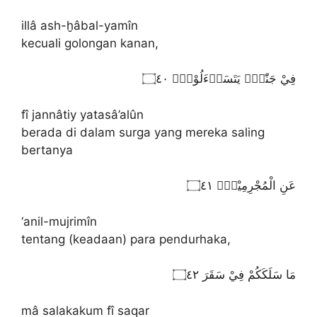
illâ ash-ḫâbal-yamîn
kecuali golongan kanan,
فِيْ جَنّٰتٍۛ يَتَسَاۤءَلُوْنَۙ ۝٤٠
fî jannâtiy yatasâ’alûn
berada di dalam surga yang mereka saling
bertanya
عَنِ الْمُجْرِمِيْنَۙ ۝٤١
‘anil-mujrimîn
tentang (keadaan) para pendurhaka,
مَا سَلَكَكُمْ فِيْ سَقَرَ ۝٤٢
mâ salakakum fî saqar