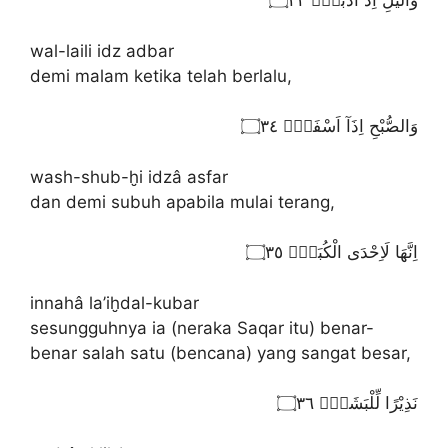
وَالَّيْلِ اِذْ اَدْبَرَۙ ۝٣٣
wal-laili idz adbar
demi malam ketika telah berlalu,
وَالصُّبْحِ اِذَآ اَسْفَرَۙ ۝٣٤
wash-shub-ḫi idzâ asfar
dan demi subuh apabila mulai terang,
اِنَّهَا لَاِحْدَى الْكُبَرِۙ ۝٣٥
innahâ la’iḫdal-kubar
sesungguhnya ia (neraka Saqar itu) benar-
benar salah satu (bencana) yang sangat besar,
نَذِيْرًا لِّلْبَشَرِۙ ۝٣٦