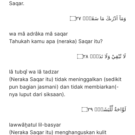
Saqar.
وَمَآ اَدْرٰىكَ مَا سَقَرُۗ ۝٢٧
wa mâ adrâka mâ saqar
Tahukah kamu apa (neraka) Saqar itu?
لَا تُبْقِيْ وَلَا تَذَرُۚ ۝٢٨
lâ tubqî wa lâ tadzar
(Neraka Saqar itu) tidak meninggalkan (sedikit
pun bagian jasmani) dan tidak membiarkan(-
nya luput dari siksaan).
لَوَّاحَةٌ لِّلْبَشَرِۚ ۝٢٩
lawwâḫatul lil-basyar
(Neraka Saqar itu) menghanguskan kulit