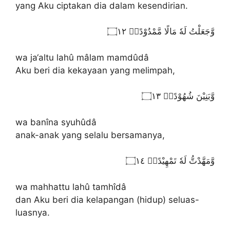
yang Aku ciptakan dia dalam kesendirian.
وَّجَعَلْتُ لَهٗ مَالًا مَّمْدُوْدًاۙ ۝١٢
wa ja‘altu lahû mâlam mamdûdâ
Aku beri dia kekayaan yang melimpah,
وَّبَنِيْنَ شُهُوْدًاۙ ۝١٣
wa banîna syuhûdâ
anak-anak yang selalu bersamanya,
وَّمَهَّدْتُّ لَهٗ تَمْهِيْدًاۙ ۝١٤
wa mahhattu lahû tamhîdâ
dan Aku beri dia kelapangan (hidup) seluas-
luasnya.