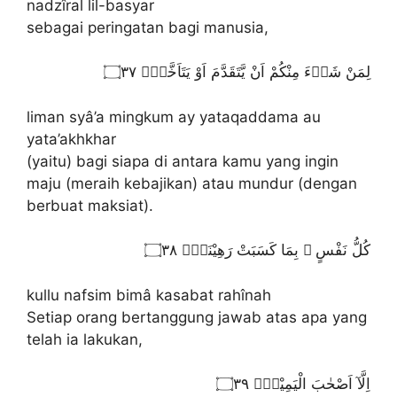
nadzîral lil-basyar
sebagai peringatan bagi manusia,
لِمَنْ شَاۤءَ مِنْكُمْ اَنْ يَّتَقَدَّمَ اَوْ يَتَاَخَّرَۗ ۝٣٧
liman syâ’a mingkum ay yataqaddama au
yata’akhkhar
(yaitu) bagi siapa di antara kamu yang ingin
maju (meraih kebajikan) atau mundur (dengan
berbuat maksiat).
كُلُّ نَفْسٍ ۢ بِمَا كَسَبَتْ رَهِيْنَةٌۙ ۝٣٨
kullu nafsim bimâ kasabat rahînah
Setiap orang bertanggung jawab atas apa yang
telah ia lakukan,
اِلَّآ اَصْحٰبَ الْيَمِيْنِۛ ۝٣٩