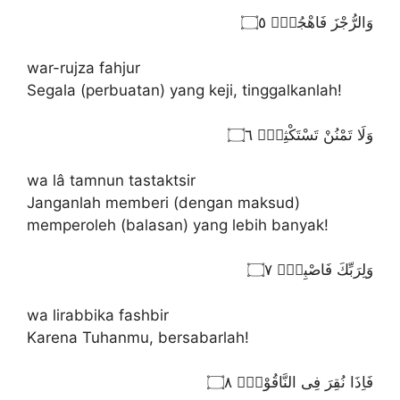
وَالرُّجْزَ فَاهْجُرْۖ ۝٥
war-rujza fahjur
Segala (perbuatan) yang keji, tinggalkanlah!
وَلَا تَمْنُنْ تَسْتَكْثِرُۖ ۝٦
wa lâ tamnun tastaktsir
Janganlah memberi (dengan maksud)
memperoleh (balasan) yang lebih banyak!
وَلِرَبِّكَ فَاصْبِرْۗ ۝٧
wa lirabbika fashbir
Karena Tuhanmu, bersabarlah!
فَاِذَا نُقِرَ فِى النَّاقُوْرِۙ ۝٨