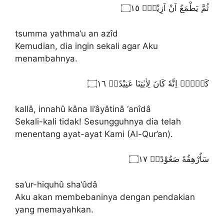
ثُمَّ يَطْمَعُ اَنْ اَزِيْدَۙ ۝١٥
tsumma yathma‘u an azîd
Kemudian, dia ingin sekali agar Aku
menambahnya.
كَلَّاۗ اِنَّهٗ كَانَ لِاٰيٰتِنَا عَنِيْدًاۗ ۝١٦
kallâ, innahû kâna li’âyâtinâ ‘anîdâ
Sekali-kali tidak! Sesungguhnya dia telah
menentang ayat-ayat Kami (Al-Qur’an).
سَاُرْهِقُهٗ صَعُوْدًاۗ ۝١٧
sa’ur-hiquhû sha‘ûdâ
Aku akan membebaninya dengan pendakian
yang memayahkan.