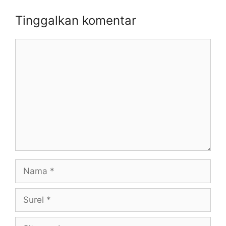
Tinggalkan komentar