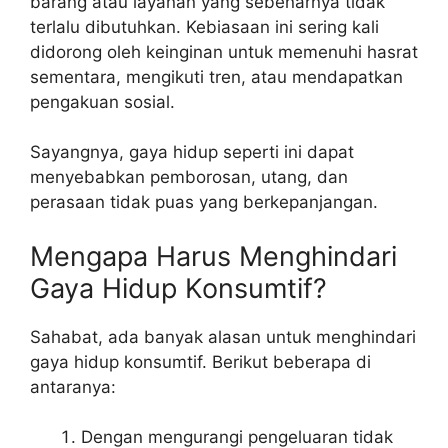
barang atau layanan yang sebenarnya tidak
terlalu dibutuhkan. Kebiasaan ini sering kali
didorong oleh keinginan untuk memenuhi hasrat
sementara, mengikuti tren, atau mendapatkan
pengakuan sosial.
Sayangnya, gaya hidup seperti ini dapat
menyebabkan pemborosan, utang, dan
perasaan tidak puas yang berkepanjangan.
Mengapa Harus Menghindari
Gaya Hidup Konsumtif?
Sahabat, ada banyak alasan untuk menghindari
gaya hidup konsumtif. Berikut beberapa di
antaranya:
Dengan mengurangi pengeluaran tidak