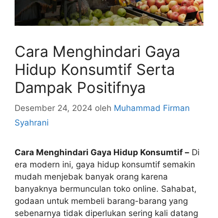
Cara Menghindari Gaya
Hidup Konsumtif Serta
Dampak Positifnya
Desember 24, 2024
oleh
Muhammad Firman
Syahrani
Cara Menghindari Gaya Hidup Konsumtif –
Di
era modern ini, gaya hidup konsumtif semakin
mudah menjebak banyak orang karena
banyaknya bermunculan toko online. Sahabat,
godaan untuk membeli barang-barang yang
sebenarnya tidak diperlukan sering kali datang