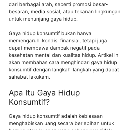
dari berbagai arah, seperti promosi besar-
besaran, media sosial, atau tekanan lingkungan
untuk menunjang gaya hidup.
Gaya hidup konsumtif bukan hanya
memengaruhi kondisi finansial, tetapi juga
dapat membawa dampak negatif pada
kesehatan mental dan kualitas hidup. Artikel ini
akan membahas cara menghindari gaya hidup
konsumtif dengan langkah-langkah yang dapat
sahabat lakukam.
Apa Itu Gaya Hidup
Konsumtif?
Gaya hidup konsumtif adalah kebiasaan
menghabiskan uang secara berlebihan untuk