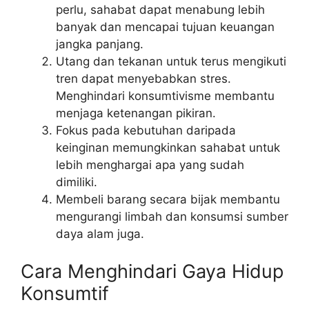
perlu, sahabat dapat menabung lebih
banyak dan mencapai tujuan keuangan
jangka panjang.
Utang dan tekanan untuk terus mengikuti
tren dapat menyebabkan stres.
Menghindari konsumtivisme membantu
menjaga ketenangan pikiran.
Fokus pada kebutuhan daripada
keinginan memungkinkan sahabat untuk
lebih menghargai apa yang sudah
dimiliki.
Membeli barang secara bijak membantu
mengurangi limbah dan konsumsi sumber
daya alam juga.
Cara Menghindari Gaya Hidup
Konsumtif