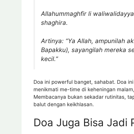
Allahummaghfir li waliwalida
shaghira.
Artinya: “Ya Allah, ampunilah a
Bapakku), sayangilah mereka s
kecil.”
Doa ini powerful banget, sahabat. Doa ini
menikmati me-time di keheningan malam, a
Membacanya bukan sekadar rutinitas, tap
balut dengan keikhlasan.
Doa Juga Bisa Jadi 