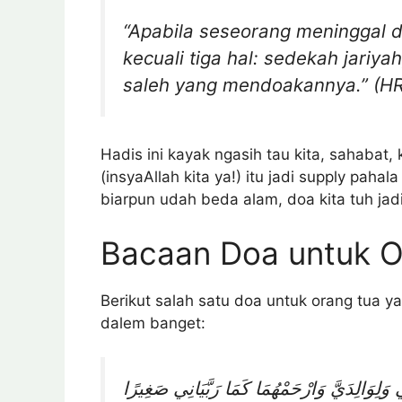
“Apabila seseorang meninggal d
kecuali tiga hal: sedekah jariy
saleh yang mendoakannya.” (HR
Hadis ini kayak ngasih tau kita, sahabat,
(insyaAllah kita ya!) itu jadi supply pah
biarpun udah beda alam, doa kita tuh jad
Bacaan Doa untuk O
Berikut salah satu doa untuk orang tua ya
dalem banget:
ي وَلِوَالِدَيَّ وَارْحَمْهُمَا كَمَا رَبَّيَانِي صَغِيرًا