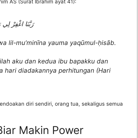
im AS (Surat Ibrahim ayat 41):
رَبَّنَا اغْفِرْ لِي 
 wa lil-mu’minīna yauma yaqūmul-ḥisāb.
ilah aku dan kedua ibu bapakku dan
 hari diadakannya perhitungan (Hari
endoakan diri sendiri, orang tua, sekaligus semua
Biar Makin Power