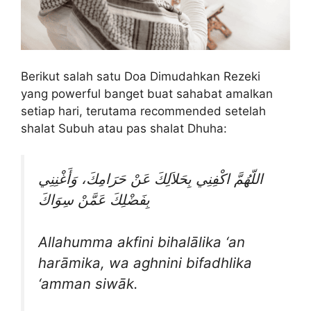
Berikut salah satu Doa Dimudahkan Rezeki
yang powerful banget buat sahabat amalkan
setiap hari, terutama recommended setelah
shalat Subuh atau pas shalat Dhuha:
اللّهُمَّ اكْفِنِي بِحَلاَلِكَ عَنْ حَرَامِكَ، وَأَغْنِنِي
بِفَضْلِكَ عَمَّنْ سِوَاكَ
Allahumma akfini bihalālika ‘an
harāmika, wa aghnini bifadhlika
‘amman siwāk.