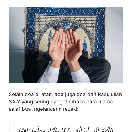
Selain doa di atas, ada juga doa dari Rasulullah
SAW yang sering banget dibaca para ulama
salaf buat ngelancarin rezeki:
اللّهُمَّ إِنِّي أَسْأَلُكَ رِزْقًا طَيِّبًا، وَعِلْمًا نَافِعًا،