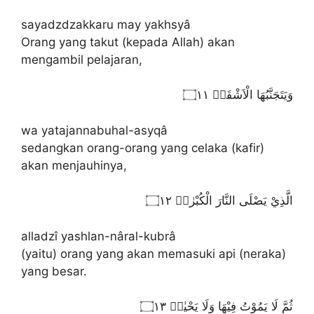
sayadzdzakkaru may yakhsyâ
Orang yang takut (kepada Allah) akan
mengambil pelajaran,
وَيَتَجَنَّبُهَا الْاَشْقَىۙ ۝١١
wa yatajannabuhal-asyqâ
sedangkan orang-orang yang celaka (kafir)
akan menjauhinya,
الَّذِيْ يَصْلَى النَّارَ الْكُبْرٰىۚ ۝١٢
alladzî yashlan-nâral-kubrâ
(yaitu) orang yang akan memasuki api (neraka)
yang besar.
ثُمَّ لَا يَمُوْتُ فِيْهَا وَلَا يَحْيٰىۗ ۝١٣