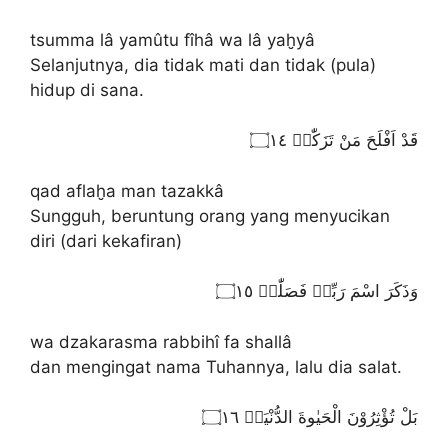
tsumma lâ yamûtu fîhâ wa lâ yaḫyâ
Selanjutnya, dia tidak mati dan tidak (pula)
hidup di sana.
قَدْ اَفْلَحَ مَنْ تَزَكّٰىۙ ۝١٤
qad aflaḫa man tazakkâ
Sungguh, beruntung orang yang menyucikan
diri (dari kekafiran)
وَذَكَرَ اسْمَ رَبِّهٖ فَصَلّٰىۗ ۝١٥
wa dzakarasma rabbihî fa shallâ
dan mengingat nama Tuhannya, lalu dia salat.
بَلْ تُؤْثِرُوْنَ الْحَيٰوةَ الدُّنْيَاۖ ۝١٦