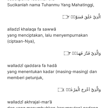
Sucikanlah nama Tuhanmu Yang Mahatinggi,
الَّذِيْ خَلَقَ فَسَوّٰىۖ ۝٢
alladzî khalaqa fa sawwâ
yang menciptakan, lalu menyempurnakan
(ciptaan-Nya),
وَالَّذِيْ قَدَّرَ فَهَدٰىۖ ۝٣
walladzî qaddara fa hadâ
yang menentukan kadar (masing-masing) dan
memberi petunjuk,
وَالَّذِيْٓ اَخْرَجَ الْمَرْعٰىۖ ۝٤
walladzî akhrajal-mar‘â
dan yang menumbuhkan (rerumputan) padang