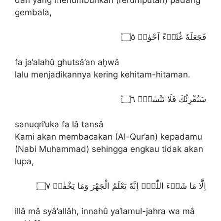
gembala,
فَجَعَلَهٗ غُثَاۤءً اَحْوٰىۖ ۝٥
fa ja‘alahû ghutsâ’an aḫwâ
lalu menjadikannya kering kehitam-hitaman.
سَنُقْرِئُكَ فَلَا تَنْسٰىٓۖ ۝٦
sanuqri’uka fa lâ tansâ
Kami akan membacakan (Al-Qur’an) kepadamu
(Nabi Muhammad) sehingga engkau tidak akan
lupa,
اِلَّا مَا شَاۤءَ اللّٰهُۗ اِنَّهٗ يَعْلَمُ الْجَهْرَ وَمَا يَخْفٰىۗ ۝٧
illâ mâ syâ’allâh, innahû ya‘lamul-jahra wa mâ