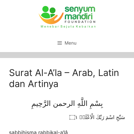
Menu
Surat Al-A’la – Arab, Latin
dan Artinya
بِسْمِ اللَّهِ الرحمن الرَّحِيمِ
سَبِّحِ اسْمَ رَبِّكَ الْاَعْلَىۙ ۝١
sabbiḫisma rabbikal-a‘lâ