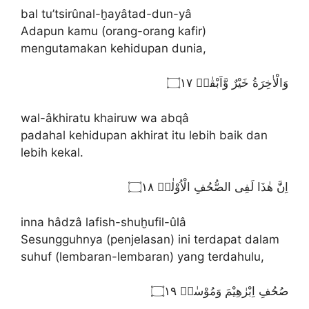
bal tu’tsirûnal-ḫayâtad-dun-yâ
Adapun kamu (orang-orang kafir)
mengutamakan kehidupan dunia,
وَالْاٰخِرَةُ خَيْرٌ وَّاَبْقٰىۗ ۝١٧
wal-âkhiratu khairuw wa abqâ
padahal kehidupan akhirat itu lebih baik dan
lebih kekal.
اِنَّ هٰذَا لَفِى الصُّحُفِ الْاُوْلٰىۙ ۝١٨
inna hâdzâ lafish-shuḫufil-ûlâ
Sesungguhnya (penjelasan) ini terdapat dalam
suhuf (lembaran-lembaran) yang terdahulu,
صُحُفِ اِبْرٰهِيْمَ وَمُوْسٰىࣖ ۝١٩