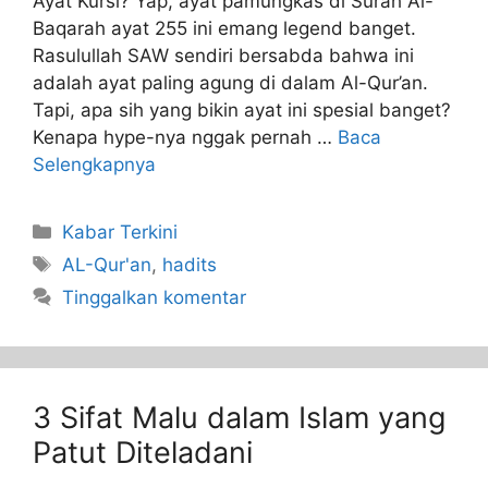
Ayat Kursi? Yap, ayat pamungkas di Surah Al-
Baqarah ayat 255 ini emang legend banget.
Rasulullah SAW sendiri bersabda bahwa ini
adalah ayat paling agung di dalam Al-Qur’an.
Tapi, apa sih yang bikin ayat ini spesial banget?
Kenapa hype-nya nggak pernah …
Baca
Selengkapnya
Kabar Terkini
AL-Qur'an
,
hadits
Tinggalkan komentar
3 Sifat Malu dalam Islam yang
Patut Diteladani