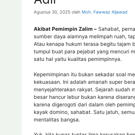
Agustus 30, 2025
oleh
Moh. Fawwaz Aljawad
Akibat Pemimpin Zalim –
Sahabat, pernah
sumber daya alamnya melimpah ruah, tap
Atau kenapa hukum terasa begitu tajam b
tumpul buat para pejabat yang mencuri m
satu hal yaitu kualitas pemimpinnya.
Kepemimpinan itu bukan sekadar soal me
kekuasaan. Ini adalah amanah super berat
menyejahterakan rakyat. Sejarah sudah 
besar hancur lebur bukan karena disera
karena digerogoti dari dalam oleh pemimp
kayak domino, sahabat. Satu jatuh, semua
mentalitas bangsa.
Yuk, kita kupas tuntas lima kerusakan be