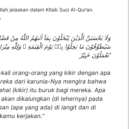
llah jelaskan dalam KItab Suci Al-Qur’an.
,
وَلَا يَحْسَبَنَّ الَّذِيْنَ يَبْخَلُوْنَ بِمَآ اٰتٰىهُمُ اللّٰهُ مِنْ  ۗ
سَيُطَوَّقُوْنَ مَا بَخِلُوْا بِهٖ يَوْمَ الْقِيٰمَةِ ۗ وَلِلّٰهِ مِيْ
تَعْمَلُوْنَ خَبِيْرٌ ࣖ
-kali orang-orang yang kikir dengan apa
ereka dari karunia-Nya mengira bahwa
ahal (kikir) itu buruk bagi mereka. Apa
u akan dikalungkan (di lehernya) pada
isan (apa yang ada) di langit dan di
 kamu kerjakan.”