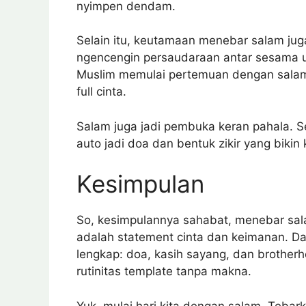
nyimpen dendam.
Selain itu, keutamaan menebar salam juga k
ngencengin persaudaraan antar sesama um
Muslim memulai pertemuan dengan salam,
full cinta.
Salam juga jadi pembuka keran pahala. Se
auto jadi doa dan bentuk zikir yang bikin
Kesimpulan
So, kesimpulannya sahabat, menebar salam
adalah statement cinta dan keimanan. Da
lengkap: doa, kasih sayang, dan brotherho
rutinitas template tanpa makna.
Yuk, mulai hari kita dengan salam. Tebar