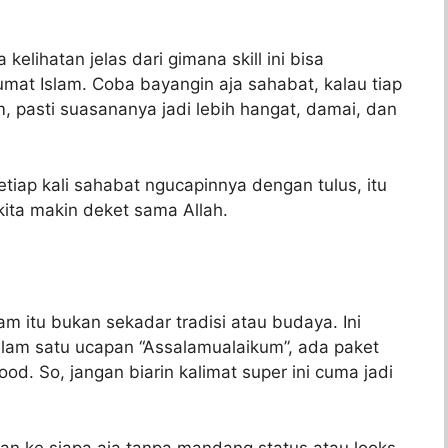
elihatan jelas dari gimana skill ini bisa
at Islam. Coba bayangin aja sahabat, kalau tiap
 pasti suasananya jadi lebih hangat, damai, dan
tiap kali sahabat ngucapinnya dengan tulus, itu
 kita makin deket sama Allah.
 itu bukan sekadar tradisi atau budaya. Ini
lam satu ucapan “Assalamualaikum”, ada paket
od. So, jangan biarin kalimat super ini cuma jadi
kan ke siapa aja tanpa mandang status atau looks