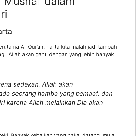
 Mushaf dalam
ri
arta
 terutama Al-Qur’an, harta kita malah jadi tambah
agi, Allah akan ganti dengan yang lebih banyak
rena sedekah. Allah akan
da seorang hamba yang pemaaf, dan
ri karena Allah melainkan Dia akan
ezeki. Banyak kebaikan yang bakal datang, mulai