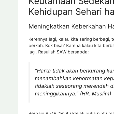
Keutamaan Sedekah
Kehidupan Sehari ha
Meningkatkan Keberkahan H
Kerennya lagi, kalau kita sering berbagi,
berkah. Kok bisa? Karena kalau kita berb
lagi. Rasullah SAW bersabda:
“Harta tidak akan berkurang ka
menambahkan kehormatan kepa
tidaklah seseorang merendah di
meninggikannya.” (HR. Muslim)
Berbagi Al-Qur’an itu kayak buka pintu r