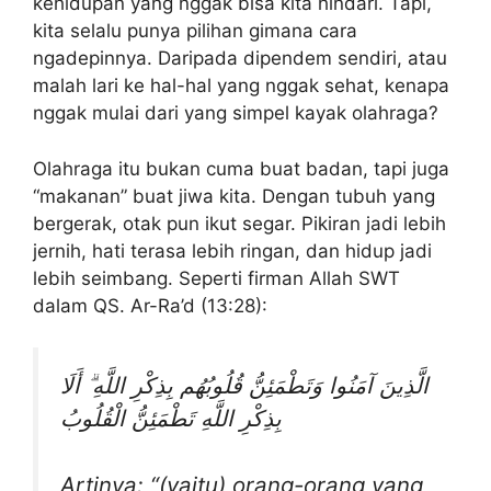
kehidupan yang nggak bisa kita hindari. Tapi,
kita selalu punya pilihan gimana cara
ngadepinnya. Daripada dipendem sendiri, atau
malah lari ke hal-hal yang nggak sehat, kenapa
nggak mulai dari yang simpel kayak olahraga?
Olahraga itu bukan cuma buat badan, tapi juga
“makanan” buat jiwa kita. Dengan tubuh yang
bergerak, otak pun ikut segar. Pikiran jadi lebih
jernih, hati terasa lebih ringan, dan hidup jadi
lebih seimbang. Seperti firman Allah SWT
dalam QS. Ar-Ra’d (13:28):
الَّذِينَ آمَنُوا وَتَطْمَئِنُّ قُلُوبُهُم بِذِكْرِ اللَّهِ ۗ أَلَا
بِذِكْرِ اللَّهِ تَطْمَئِنُّ الْقُلُوبُ
Artinya: “(yaitu) orang-orang yang