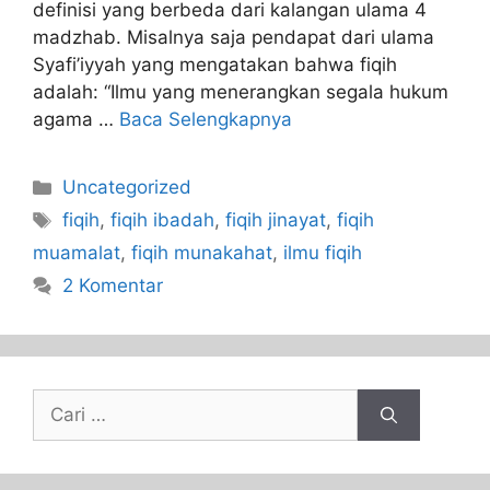
definisi yang berbeda dari kalangan ulama 4
madzhab. Misalnya saja pendapat dari ulama
Syafi’iyyah yang mengatakan bahwa fiqih
adalah: “Ilmu yang menerangkan segala hukum
agama …
Baca Selengkapnya
Uncategorized
fiqih
,
fiqih ibadah
,
fiqih jinayat
,
fiqih
muamalat
,
fiqih munakahat
,
ilmu fiqih
2 Komentar