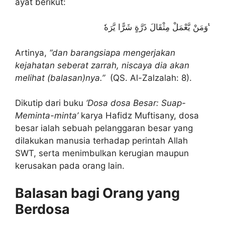
ayat berikut:
وَمَنْ يَّعْمَلْ مِثْقَالَ ذَرَّةٍ شَرًّا يَّرَهٗ ࣖ
Artinya,
“dan barangsiapa mengerjakan
kejahatan seberat zarrah, niscaya dia akan
melihat (balasan)nya.”
(QS. Al-Zalzalah: 8).
Dikutip dari buku
‘Dosa dosa Besar: Suap-
Meminta-minta’
karya Hafidz Muftisany, dosa
besar ialah sebuah pelanggaran besar yang
dilakukan manusia terhadap perintah Allah
SWT, serta menimbulkan kerugian maupun
kerusakan pada orang lain.
Balasan bagi Orang yang
Berdosa