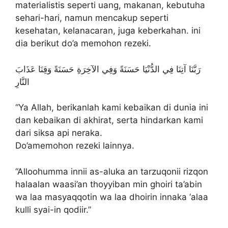
materialistis seperti uang, makanan, kebutuha
sehari-hari, namun mencakup seperti
kesehatan, kelanacaran, juga keberkahan. ini
dia berikut do’a memohon rezeki.
رَبَّنَا آتِنَا فِي الدُّنْيَا حَسَنَةً وَفِي الآخِرَةِ حَسَنَةً وَقِنَا عَذَابَ
النَّارِ
“Ya Allah, berikanlah kami kebaikan di dunia ini
dan kebaikan di akhirat, serta hindarkan kami
dari siksa api neraka.
Do’amemohon rezeki lainnya.
“Alloohumma innii as-aluka an tarzuqonii rizqon
halaalan waasi’an thoyyiban min ghoiri ta’abin
wa laa masyaqqotin wa laa dhoirin innaka ‘alaa
kulli syai-in qodiir.”