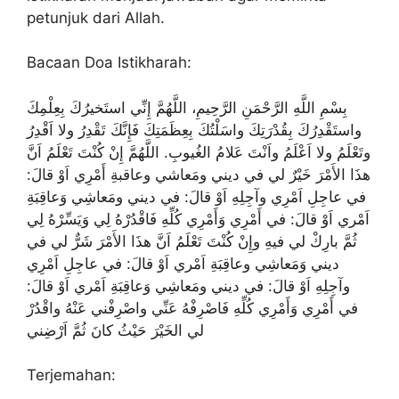
petunjuk dari Allah.
Bacaan Doa Istikharah:
بِسْمِ اللَّهِ الرَّحْمَنِ الرَّحِيمِ، اللَّهُمَّ إِنِّي استَخيرُكَ بِعِلْمِكَ
واستَقْدِرُكَ بِقُدْرَتِكَ واسَلْتُكَ بِعِظَمَتِكَ فَإِنَّكَ تَقْدِرُ ولا اَقْدِرُ
وتَعْلَمُ ولا اَعْلَمُ واَنْتَ عَلامُ الغُيوبِ. اللَّهُمَّ إِنْ كُنْتَ تَعْلَمُ اَنَّ
هذَا الأَمْرَ خَيْرٌ لي في ديني ومَعاشي وعاقبةِ أَمْرِي اَوْ قالَ:
في عاجِلِ اَمْرِي وآجِلِهِ اَوْ قالَ: في ديني ومَعاشِي وَعاقِبَةِ
اَمْري اَوْ قالَ: في أَمْرِي وَأَمْرِي كُلِّهِ فَاقْدُرْهُ لِي وَيَسِّرْهُ لِي
ثُمَّ بارِكْ لي فيهِ وإِنْ كُنْتَ تَعْلَمُ اَنَّ هذَا الأَمْرَ شَرٌّ لي في
ديني وَمَعاشِي وعاقِبَةِ اَمْري اَوْ قالَ: في عاجِلِ اَمْرِي
وآجِلِهِ اَوْ قالَ: في ديني ومَعاشِي وَعاقِبَةِ اَمْري اَوْ قالَ:
في أَمْرِي وَأَمْرِي كُلِّهِ فَاصْرِفْهُ عَنِّي واصْرِفْني عَنْهُ واقْدُرْ
لي الخَيْرَ حَيْثُ كانَ ثُمَّ اَرْضِني
Terjemahan: