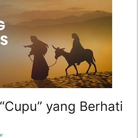
i “Cupu” yang Berhati
ar