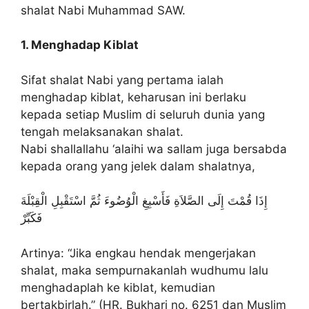
shalat Nabi Muhammad SAW.
1. Menghadap Kiblat
Sifat shalat Nabi yang pertama ialah
menghadap kiblat, keharusan ini berlaku
kepada setiap Muslim di seluruh dunia yang
tengah melaksanakan shalat.
Nabi shallallahu ‘alaihi wa sallam juga bersabda
kepada orang yang jelek dalam shalatnya,
إِذَا قُمْتَ إِلَى الصَّلاَةِ فَأَسْبِغِ الْوُضُوءَ ثُمَّ اسْتَقْبِلِ الْقِبْلَةَ
فَكَبِّرْ
Artinya: “Jika engkau hendak mengerjakan
shalat, maka sempurnakanlah wudhumu lalu
menghadaplah ke kiblat, kemudian
bertakbirlah.” (HR. Bukhari no. 6251 dan Muslim