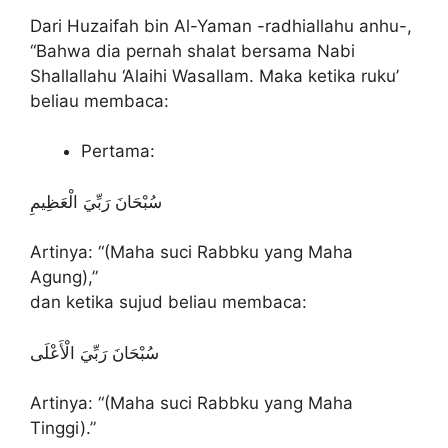
Dari Huzaifah bin Al-Yaman -radhiallahu anhu-,
“Bahwa dia pernah shalat bersama Nabi
Shallallahu ‘Alaihi Wasallam. Maka ketika ruku’
beliau membaca:
Pertama:
سُبْحَانَ رَبِّيَ الْعَظِيمِ
Artinya: “(Maha suci Rabbku yang Maha
Agung),”
dan ketika sujud beliau membaca:
سُبْحَانَ رَبِّيَ الْأَعْلَى
Artinya: “(Maha suci Rabbku yang Maha
Tinggi).”