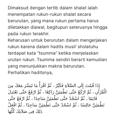
Dimaksud dengan tertib dalam shalat ialah
menempatan rukun-rukun shalat secara
berurutan, yang mana rukun pertama harus
diletakkan diawal, begitupun seterusnya hingga
pada rukun terakhir.
Keharusan untuk berurutan dalam mengerjakan
rukun karena dalam hadits musii’ sholatuhu
terdapat kata “tsumma” ketika menjelaskan
urutan rukun. Tsumma sendiri berarti kemudian
yang menunjukkan makna berurutan.
Perhatikan haditsnya,
إِذَا قُمْتَ إِلَى الصَّلاَةِ فَكَبِّرْ ، ثُمَّ اقْرَأْ مَا تَيَسَّرَ مَعَكَ مِنَ
الْقُرْآنِ ، ثُمَّ ارْكَعْ حَتَّى تَطْمَئِنَّ رَاكِعًا ، ثُمَّ ارْفَعْ حَتَّى تَعْتَدِلَ
قَائِمًا ، ثُمَّ اسْجُدْ حَتَّى تَطْمَئِنَّ سَاجِدًا ، ثُمَّ ارْفَعْ حَتَّى
تَطْمَئِنَّ جَالِسًا ، ثُمَّ اسْجُدْ حَتَّى تَطْمَئِنَّ سَاجِدًا ، ثُمَّ افْعَلْ
ذَلِكَ فِى صَلاَتِكَ كُلِّهَا