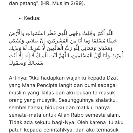
dan petang”. (HR. Muslim 2/99).
Kedua:
اللَّهِ أَكْبَرُ وَجَّهْتُ وَجْهِيَ لِلَّذِي فَطَرَ السَّمَوَاتِ وَالْأَرْضَ
حَنِيفًا مُسْلِمًا وَمَا أَنَا مِنَ الْمُشْرِكِينَ، إِنَّ صَلَاتِي وَنُسُكِي
وَمَحْيَايَ وَمَمَاتِي لِلَّهِ رَبِّ الْعَالَمِينَ لَا شَرِيكَ لَهُ وَبِذَلِكَ
أُمِرْتُ وَأَنَا أَوَّلُ الْمُسْلِمِينَ، اللَّهُمَّ أَنْتَ الْمَلِكُ لَا إِلَهَ إِلَّا أَنْتَ
سُبْحَانَكَ وَبِحَمْدِكَ
Artinya: “Aku hadapkan wajahku kepada Dzat
yang Maha Pencipta langit dan bumi sebagai
muslim yang ikhlas dan aku bukan termasuk
orang yang musyrik. Sesungguhnya shalatku,
sembelihanku, hidupku dan matiku, hanya
semata-mata untuk Allah Rabb semesta alam.
Tidak ada sekutu bagi-Nya. Oleh karena itu aku
patuh kepada perintahNya, dan aku termasuk