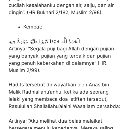
cucilah kesalahanku dengan air, salju, dan air
dingin”. (HR.Bukhari 2/182, Muslim 2/98)
Kempat:
الْحَمْدُ لِلَّهِ حَمْدًا كَثِيرًا طَيِّبًا مُبَارَكًا فِيهِ
Artinya: “Segala puji bagi Allah dengan pujian
yang banyak, pujian yang terbaik dan pujian
yang penuh keberkahan di dalamnya” (HR.
Muslim 2/99).
Hadits tersebut diriwayatkan oleh Anas bin
Malik Radhiallahu’anhu, ketika ada seorang
lelaki yang membaca doa istiftah tersebut,
Rasulullah Shallallahu’alaihi Wasallam bersabda:
Artinya: “Aku melihat dua belas malaikat
bersegera menuju kepadanya. Mereka saling