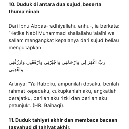
10. Duduk di antara dua sujud, beserta
thuma’ninah
Dari Ibnu Abbas-radhiyallahu anhu-, ia berkata:
“Ketika Nabi Muhammad shallallahu ‘alaihi wa
sallam mengangkat kepalanya dari sujud beliau
mengucapkan:
رَبِّ اغْفِرْ لِي وَارْحَمْنِي وَاجْبُرْنِي وَارْفَعْنِي وَارْزُقْنِي
وَاهْدِنِي
Artinya: “Ya Rabbku, ampunilah dosaku, berilah
rahmat kepadaku, cukupkanlah aku, angkatlah
derajatku, berilah aku rizki dan berilah aku
petunjuk”. (HR. Baihaqi).
11. Duduk tahiyat akhir dan membaca bacaan
tasyahud di tahiyat akhir.