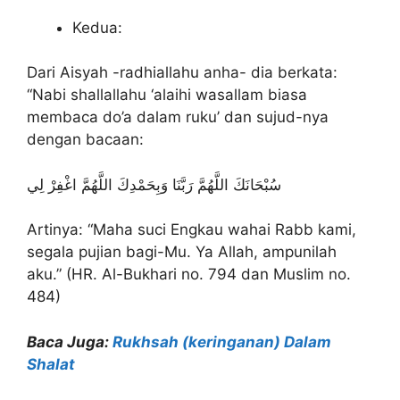
Kedua:
Dari Aisyah -radhiallahu anha- dia berkata:
“Nabi shallallahu ‘alaihi wasallam biasa
membaca do’a dalam ruku’ dan sujud-nya
dengan bacaan:
سُبْحَانَكَ اللَّهُمَّ رَبَّنَا وَبِحَمْدِكَ اللَّهُمَّ اغْفِرْ لِي
Artinya: “Maha suci Engkau wahai Rabb kami,
segala pujian bagi-Mu. Ya Allah, ampunilah
aku.” (HR. Al-Bukhari no. 794 dan Muslim no.
484)
Baca Juga:
Rukhsah (keringanan) Dalam
Shalat